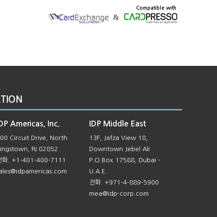
Compatible with
&
TION
DP Americas, Inc.
IDP Middle East
00 Circuit Drive, North
13F, Jafza View 18,
ingstown, RI 02852
Downtown Jebel Ali
화. +1-401-400-7111
P.O.Box 17588, Dubai -
ales@
idpamericas.com
U.A.E.
전화. +971-4-889-5900
mea@idp-corp.com