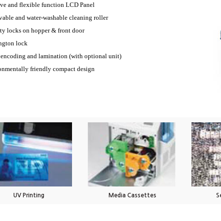
ive and flexible function LCD Panel
able and water-washable cleaning roller
ty locks on hopper & front door
ngton lock
 encoding and lamination (with optional unit)
onmentally friendly compact design
UV Printing
Media Cassettes
S