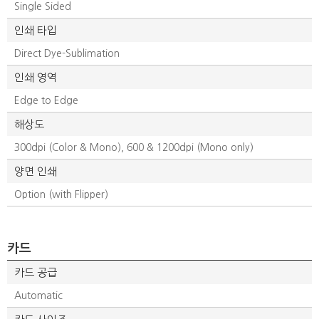
Single Sided
인쇄 타입
Direct Dye-Sublimation
인쇄 영역
Edge to Edge
해상도
300dpi (Color & Mono), 600 & 1200dpi (Mono only)
양면 인쇄
Option (with Flipper)
카드
카드 공급
Automatic