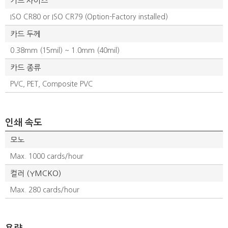
카드 사이즈
ISO CR80 or ISO CR79 (Option-Factory installed)
카드 두께
0.38mm (15mil) ~ 1.0mm (40mil)
카드 종류
PVC, PET, Composite PVC
인쇄 속도
모노
Max. 1000 cards/hour
컬러 (YMCKO)
Max. 280 cards/hour