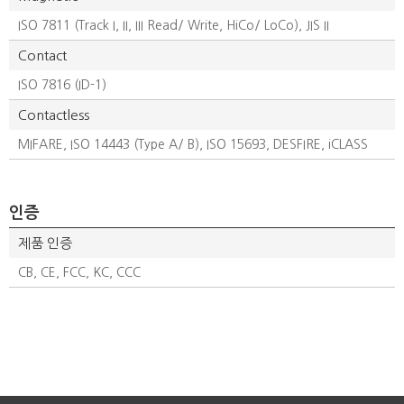
ISO 7811 (Track I, II, III Read/ Write, HiCo/ LoCo), JIS II
Contact
ISO 7816 (ID-1)
Contactless
MIFARE, ISO 14443 (Type A/ B), ISO 15693, DESFIRE, iCLASS
인증
제품 인증
CB, CE, FCC, KC, CCC