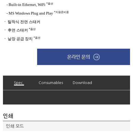
*옵션
- Built-in Ethernet, WiFi
*지원준비중
- MS Windows Plug and Play
ㆍ
탈착식 전면 스태커
*옵션
ㆍ
후면 스태커
*옵션
ㆍ
낱장 공급 장치
Spec.
Consumables
Download
인쇄
인쇄 모드