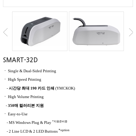
SMART-32D
ㆍ
Single & Dual-Sided Printing
ㆍ
High Speed
Printing
- 시간당 최대 190 카드 인쇄
(YMCKOK)
ㆍ
High Volume Printing
-
350매 컬러리본 지원
ㆍ
Easy-to-Use
*지원준비중
-
MS Windows Plug & Play
*option
- 2 Line LCD & 2 LED Buttons