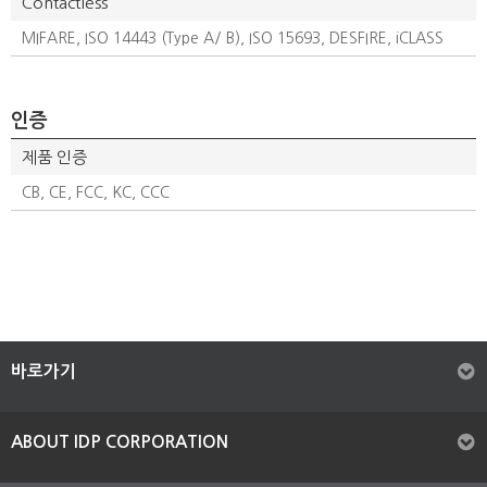
Contactless
MIFARE, ISO 14443 (Type A/ B), ISO 15693, DESFIRE, iCLASS
인증
제품 인증
CB, CE, FCC, KC, CCC
바로가기
ABOUT IDP CORPORATION