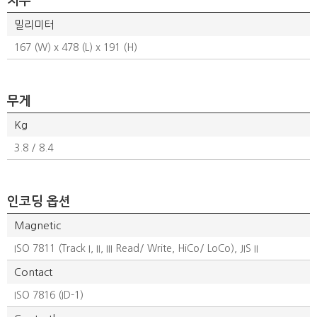
치수
밀리미터
167 (W) x 478 (L) x 191 (H)
무게
Kg
3.8 / 8.4
인코딩 옵션
Magnetic
ISO 7811 (Track I, II, III Read/ Write, HiCo/ LoCo), JIS II
Contact
ISO 7816 (ID-1)