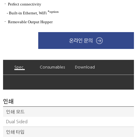
ㆍ
Perfect connectivity
*option
- Built-in Ethernet, WiFi
ㆍ
Removable Output Hopper
Spec.
Consumables
Download
인쇄
인쇄 모드
Dual Sided
인쇄 타입